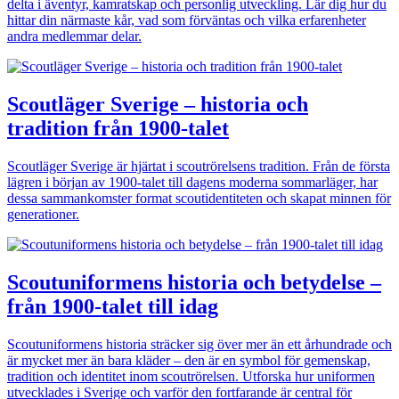
delta i äventyr, kamratskap och personlig utveckling. Lär dig hur du
hittar din närmaste kår, vad som förväntas och vilka erfarenheter
andra medlemmar delar.
Scoutläger Sverige – historia och
tradition från 1900-talet
Scoutläger Sverige är hjärtat i scoutrörelsens tradition. Från de första
lägren i början av 1900-talet till dagens moderna sommarläger, har
dessa sammankomster format scoutidentiteten och skapat minnen för
generationer.
Scoutuniformens historia och betydelse –
från 1900-talet till idag
Scoutuniformens historia sträcker sig över mer än ett århundrade och
är mycket mer än bara kläder – den är en symbol för gemenskap,
tradition och identitet inom scoutrörelsen. Utforska hur uniformen
utvecklades i Sverige och varför den fortfarande är central för