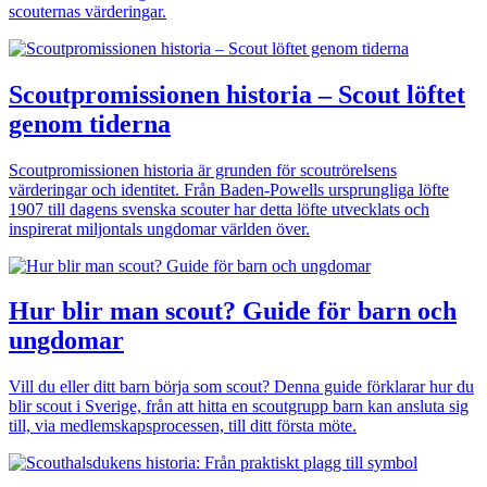
scouternas värderingar.
Scoutpromissionen historia – Scout löftet
genom tiderna
Scoutpromissionen historia är grunden för scoutrörelsens
värderingar och identitet. Från Baden-Powells ursprungliga löfte
1907 till dagens svenska scouter har detta löfte utvecklats och
inspirerat miljontals ungdomar världen över.
Hur blir man scout? Guide för barn och
ungdomar
Vill du eller ditt barn börja som scout? Denna guide förklarar hur du
blir scout i Sverige, från att hitta en scoutgrupp barn kan ansluta sig
till, via medlemskapsprocessen, till ditt första möte.