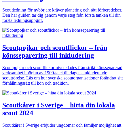
Scoutledning för nybörjare kräver planering och rätt förberedelser.
Den här guiden tar dig genom varje steg från första tanken till din
första ledningsuppgift.
Scoutpojkar och scoutflickor – från
könsseparering till inkludering
Scoutpojkar och scoutflickor utvecklades från strikt könsseparerad
verksamhet i början av 1900-talet till dagens inkluderande
scoutrörelse. Läs om hur svenska scoutorganisationer förändrat sitt
förhållningssätt till kön och tradition.
Scoutkårer i Sverige – hitta din lokala
scout 2024
Scoutkårer i Sverige erbjuder ungdomar och familjer möjlighet att