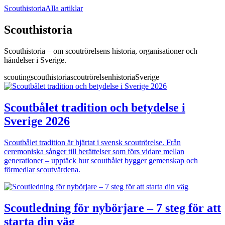
Scouthistoria
Alla artiklar
Scouthistoria
Scouthistoria – om scoutrörelsens historia, organisationer och
händelser i Sverige.
scouting
scouthistoria
scoutrörelsen
historia
Sverige
Scoutbålet tradition och betydelse i
Sverige 2026
Scoutbålet tradition är hjärtat i svensk scoutrörelse. Från
ceremoniska sånger till berättelser som förs vidare mellan
generationer – upptäck hur scoutbålet bygger gemenskap och
förmedlar scoutvärdena.
Scoutledning för nybörjare – 7 steg för att
starta din väg